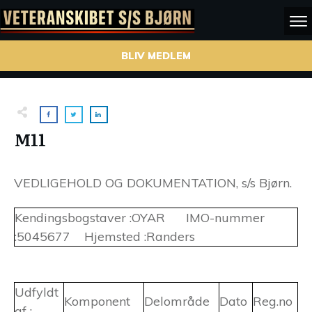
BLIV MEDLEM
M11
VEDLIGEHOLD OG DOKUMENTATION, s/s Bjørn.
Kendingsbogstaver :OYAR IMO-nummer
:5045677 Hjemsted :Randers
Udfyldt
Komponent
Delområde
Dato
Reg.no
af :