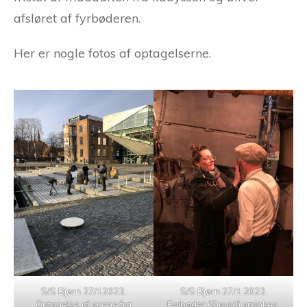
afsløret af fyrbøderen.
Her er nogle fotos af optagelserne.
S/S Bjørn 27/12023.
S/S Bjørn 27/1 2023.
Optagelse af scene fra
Fyrbøder (Sigurd) sminkes.