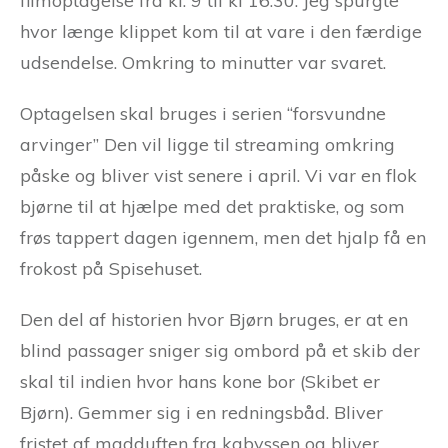
filmoptagelse fra kl. 9 til kl 16.30. Jeg spurgte
hvor længe klippet kom til at vare i den færdige
udsendelse. Omkring to minutter var svaret.
Optagelsen skal bruges i serien “forsvundne
arvinger” Den vil ligge til streaming omkring
påske og bliver vist senere i april. Vi var en flok
bjørne til at hjælpe med det praktiske, og som
frøs tappert dagen igennem, men det hjalp få en
frokost på Spisehuset.
Den del af historien hvor Bjørn bruges, er at en
blind passager sniger sig ombord på et skib der
skal til indien hvor hans kone bor (Skibet er
Bjørn). Gemmer sig i en redningsbåd. Bliver
fristet af madduften fra kabyssen og bliver