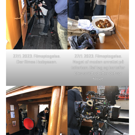
27/1 2023. Filmoptagelse.
27/1 2023. Filmoptagelse.
Der filmes i kabyssen.
Noget af maden anrettet på
tallerken. Bøf løg og kartofler
blev smidt ud efter det var
filmet.