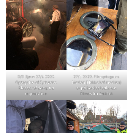
S/S Bjørn 27/1 2023.
27/1 2023. Filmoptagelse.
Optagelse af Fyrbøder.
Maden (Hakkebøf med løg)
Masser af damp fra
er på bordet i salonen.
røgmaskine.
Filmes fra dækket.