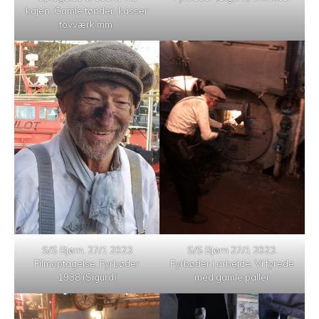
kajen. Gamle tønder, kasser
tovværk mm.
S/S Bjørn. 27/1 2023
S/S Bjørn 27/1 2023.
Filmoptagelse. Fyrbøder
Fyrbøder i arbejde. Vi fyrede
1938 (Sigurd)
med gamle paller