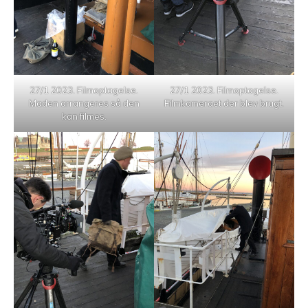
27/1 2023. Filmoptagelse.
27/1 2023. Filmoptagelse.
Maden arrangeres så den
Filmkameraet der blev brugt.
kan filmes.