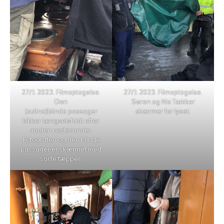
27/1 2023. Filmoptagelse.
27/1 2023. Filmoptagelse.
Den
Søren og Nis Tækker
(sultne)blinde passager
skærmer for lyset.
kikker længselsfuldt efter
maden nedenunder.
Fotografen og den blinde
passager er skærmet med
sorte tæpper.