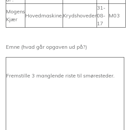
31-
Mogens
Hovedmaskine.
Krydshoveder
08-
M03
Kjær
17
Emne (hvad går opgaven ud på?)
Fremstille 3 manglende riste til smøresteder.